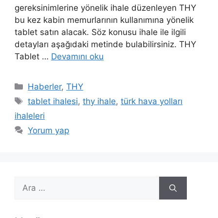
gereksinimlerine yönelik ihale düzenleyen THY
bu kez kabin memurlarının kullanımına yönelik
tablet satın alacak. Söz konusu ihale ile ilgili
detayları aşağıdaki metinde bulabilirsiniz. THY
Tablet …
Devamını oku
Kategoriler
Haberler
,
THY
Etiketler
tablet ihalesi
,
thy ihale
,
türk hava yolları
ihaleleri
Yorum yap
için
ara