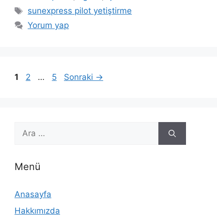
Etiketler
sunexpress pilot yetiştirme
Yorum yap
Sayfa
Sayfa
Sayfa
1
2
…
5
Sonraki
→
için
ara
Menü
Anasayfa
Hakkımızda