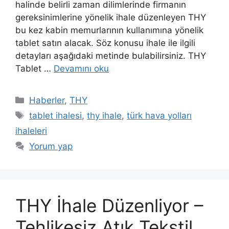
halinde belirli zaman dilimlerinde firmanın
gereksinimlerine yönelik ihale düzenleyen THY
bu kez kabin memurlarının kullanımına yönelik
tablet satın alacak. Söz konusu ihale ile ilgili
detayları aşağıdaki metinde bulabilirsiniz. THY
Tablet …
Devamını oku
Kategoriler
Haberler
,
THY
Etiketler
tablet ihalesi
,
thy ihale
,
türk hava yolları
ihaleleri
Yorum yap
THY İhale Düzenliyor –
Tehlikesiz Atık Tekstil