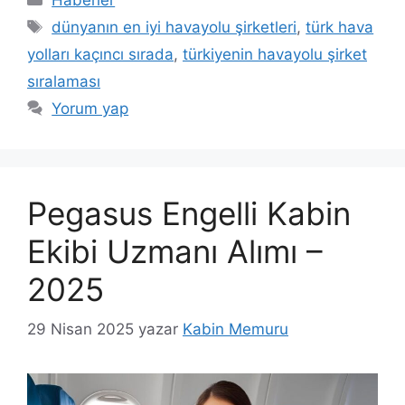
Etiketler
dünyanın en iyi havayolu şirketleri
,
türk hava
yolları kaçıncı sırada
,
türkiyenin havayolu şirket
sıralaması
Yorum yap
Pegasus Engelli Kabin
Ekibi Uzmanı Alımı –
2025
29 Nisan 2025
yazar
Kabin Memuru