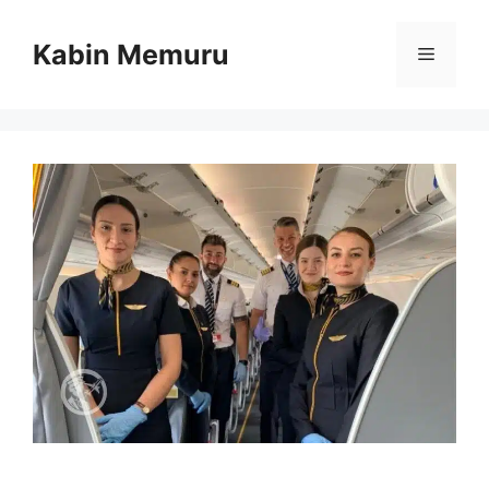
İçeriğe
atla
Kabin Memuru
Menü