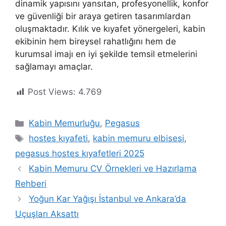
dinamik yapısını yansıtan, profesyonellik, konfor
ve güvenliği bir araya getiren tasarımlardan
oluşmaktadır. Kılık ve kıyafet yönergeleri, kabin
ekibinin hem bireysel rahatlığını hem de
kurumsal imajı en iyi şekilde temsil etmelerini
sağlamayı amaçlar.
Post Views:
4.769
Kategoriler
Kabin Memurluğu
,
Pegasus
Etiketler
hostes kıyafeti
,
kabin memuru elbisesi
,
pegasus hostes kıyafetleri 2025
Kabin Memuru CV Örnekleri ve Hazırlama
Rehberi
Yoğun Kar Yağışı İstanbul ve Ankara’da
Uçuşları Aksattı