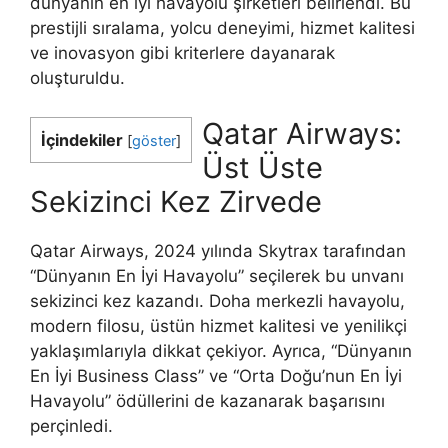
dünyanın en iyi havayolu şirketleri belirlendi. Bu
prestijli sıralama, yolcu deneyimi, hizmet kalitesi
ve inovasyon gibi kriterlere dayanarak
oluşturuldu.
Qatar Airways:
İçindekiler
[
göster
]
Üst Üste
Sekizinci Kez Zirvede
Qatar Airways, 2024 yılında Skytrax tarafından
“Dünyanın En İyi Havayolu” seçilerek bu unvanı
sekizinci kez kazandı. Doha merkezli havayolu,
modern filosu, üstün hizmet kalitesi ve yenilikçi
yaklaşımlarıyla dikkat çekiyor. Ayrıca, “Dünyanın
En İyi Business Class” ve “Orta Doğu’nun En İyi
Havayolu” ödüllerini de kazanarak başarısını
perçinledi.