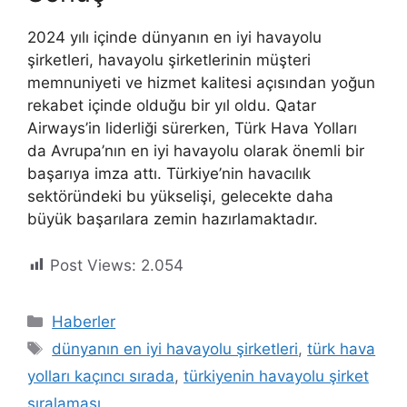
2024 yılı içinde dünyanın en iyi havayolu
şirketleri, havayolu şirketlerinin müşteri
memnuniyeti ve hizmet kalitesi açısından yoğun
rekabet içinde olduğu bir yıl oldu. Qatar
Airways’in liderliği sürerken, Türk Hava Yolları
da Avrupa’nın en iyi havayolu olarak önemli bir
başarıya imza attı. Türkiye’nin havacılık
sektöründeki bu yükselişi, gelecekte daha
büyük başarılara zemin hazırlamaktadır.
Post Views:
2.054
Kategoriler
Haberler
Etiketler
dünyanın en iyi havayolu şirketleri
,
türk hava
yolları kaçıncı sırada
,
türkiyenin havayolu şirket
sıralaması