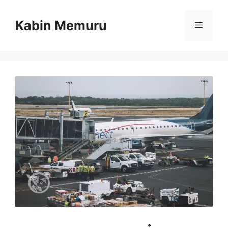
İçeriğe
atla
Kabin Memuru
Menü