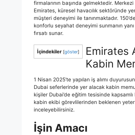
firmalarının başında gelmektedir. Merkezi 
Emirates, küresel havacılık sektöründe yen
müşteri deneyimi ile tanınmaktadır. 150’
konforlu seyahat deneyimi sunmanın yanı s
fırsatı sunar.
Emirates 
İçindekiler
[
göster
]
Kabin Mem
1 Nisan 2025’te yapılan iş alımı duyurusu
Dubai seferlerinde yer alacak kabin memur
kişiler Dubai’de eğitim tesisinde kapsamlı 
kabin ekibi görevlilerinden beklenen yeterl
inceleyebilirsiniz.
İşin Amacı