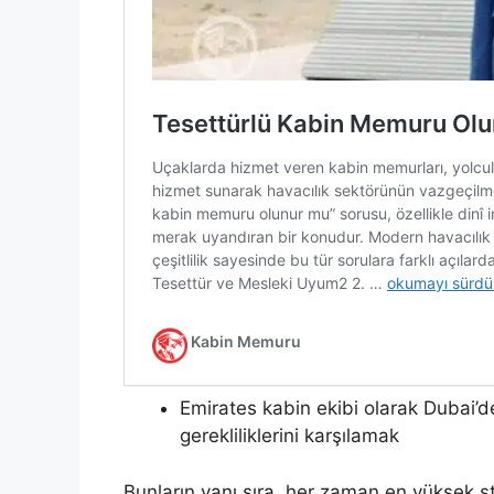
Emirates kabin ekibi olarak Dubai’
gerekliliklerini karşılamak
Bunların yanı sıra, her zaman en yüksek 