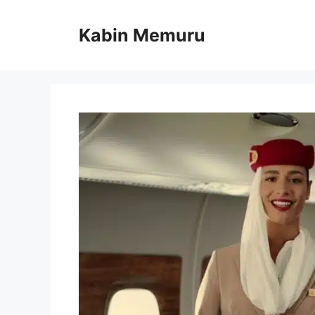
İçeriğe
atla
Kabin Memuru