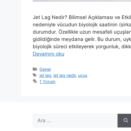
Jet Lag Nedir? Bilimsel Açıklaması ve Etkile
nedeniyle vücudun biyolojik saatinin (sirk
durumdur. Özellikle uzun mesafeli uçuşl
gidildiğinde meydana gelir. Bu durum, uy
biyolojik süreci etkileyerek yorgunluk, dik
Devamını oku
Kategoriler
Genel
Etiketler
jet lag
,
jet lag nedir
,
uçuş
1 Yorum
için
ara