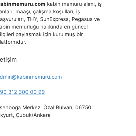
Kabinmemuru.com
kabin memuru alımı, iş
lanları, maaşı, çalışma koşulları, iş
aşvuruları, THY, SunExpress, Pegasus ve
abin memurluğu hakkında en güncel
ilgileri paylaşmak için kurulmuş bir
latformdur.
letişim
dmin@kabinmemuru.com
90 312 300 00 99
senboğa Merkez, Özal Bulvarı, 06750
kyurt, Çubuk/Ankara