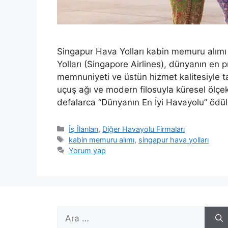
Singapur Hava Yolları kabin memuru alımı i
Yolları (Singapore Airlines), dünyanın en pr
memnuniyeti ve üstün hizmet kalitesiyle ta
uçuş ağı ve modern filosuyla küresel ölçe
defalarca “Dünyanın En İyi Havayolu” ödü
Kategoriler
İş İlanları
,
Diğer Havayolu Firmaları
Etiketler
kabin memuru alımı
,
singapur hava yolları
Yorum yap
için
ara