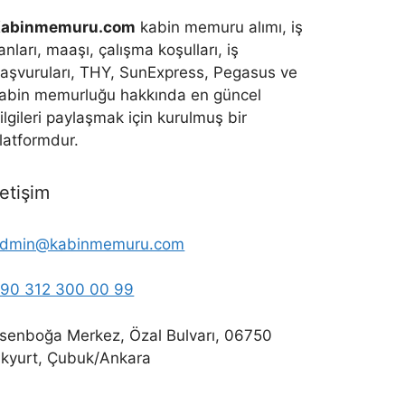
Kabinmemuru.com
kabin memuru alımı, iş
lanları, maaşı, çalışma koşulları, iş
aşvuruları, THY, SunExpress, Pegasus ve
abin memurluğu hakkında en güncel
ilgileri paylaşmak için kurulmuş bir
latformdur.
letişim
dmin@kabinmemuru.com
90 312 300 00 99
senboğa Merkez, Özal Bulvarı, 06750
kyurt, Çubuk/Ankara