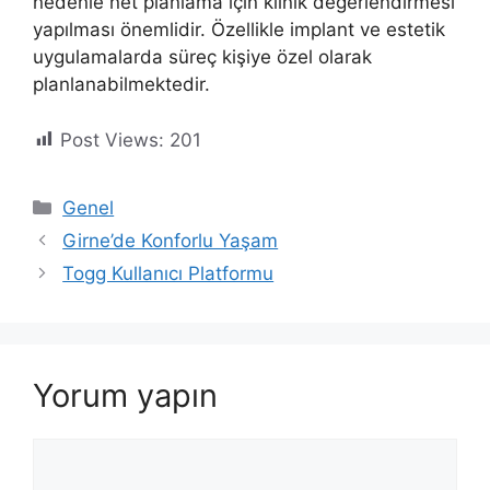
nedenle net planlama için klinik değerlendirmesi
yapılması önemlidir. Özellikle implant ve estetik
uygulamalarda süreç kişiye özel olarak
planlanabilmektedir.
Post Views:
201
Kategoriler
Genel
Girne’de Konforlu Yaşam
Togg Kullanıcı Platformu
Yorum yapın
Yorum